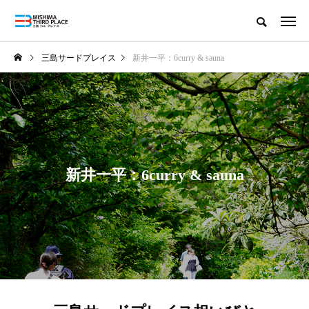
三島サードプレイス
新井一平：6curry & sauna
新井一平：6curry & sauna