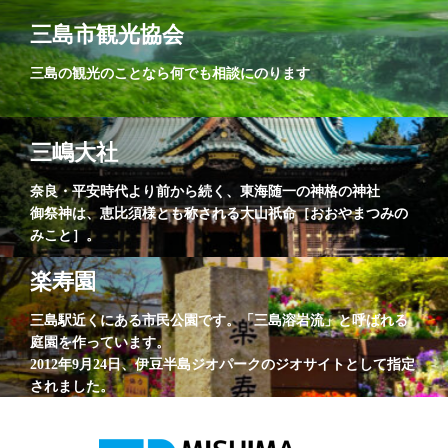
三島市観光協会
三島の観光のことなら何でも相談にのります
三嶋大社
奈良・平安時代より前から続く、東海随一の神格の神社
御祭神は、恵比須様とも称される大山祇命［おおやまつみの
みこと］。
楽寿園
三島駅近くにある市民公園です。「三島溶岩流」と呼ばれる
庭園を作っています。
2012年9月24日、伊豆半島ジオパークのジオサイトとして指定
されました。