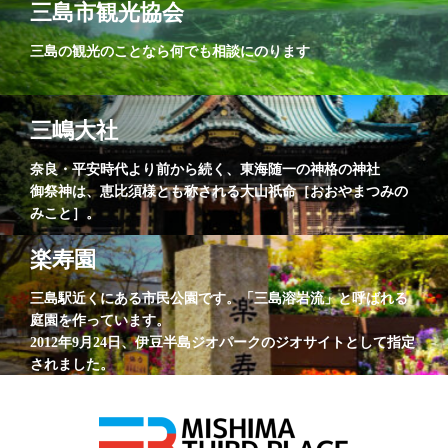
三島市観光協会
三島の観光のことなら何でも相談にのります
三嶋大社
奈良・平安時代より前から続く、東海随一の神格の神社
御祭神は、恵比須様とも称される大山祇命［おおやまつみの
みこと］。
楽寿園
三島駅近くにある市民公園です。「三島溶岩流」と呼ばれる
庭園を作っています。
2012年9月24日、伊豆半島ジオパークのジオサイトとして指定
されました。