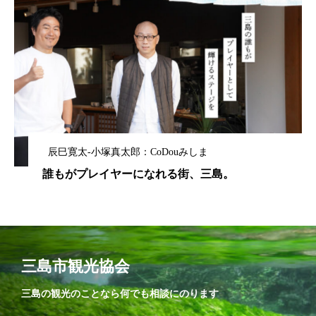
辰巳寛太-小塚真太郎：CoDouみしま
誰もがプレイヤーになれる街、三島。
三島市観光協会
三島の観光のことなら何でも相談にのります