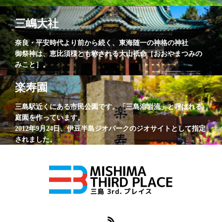
三嶋大社
奈良・平安時代より前から続く、東海随一の神格の神社
御祭神は、恵比須様とも称される大山祇命［おおやまつみの
みこと］。
楽寿園
三島駅近くにある市民公園です。「三島溶岩流」と呼ばれる
庭園を作っています。
2012年9月24日、伊豆半島ジオパークのジオサイトとして指定
されました。