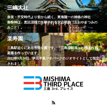
三嶋大社
奈良・平安時代より前から続く、東海随一の神格の神社
御祭神は、恵比須様とも称される大山祇命［おおやまつみの
みこと］。
楽寿園
三島駅近くにある市民公園です。「三島溶岩流」と呼ばれる
庭園を作っています。
2012年9月24日、伊豆半島ジオパークのジオサイトとして指定
されました。