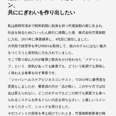
ン、
共ににぎわいを作り出したい
私は静岡市清水で昭和初期に前身を持つ竹屋旅館の家に生まれ、
社会を知るためにいったん銀行に就職した後、株式会社竹屋旅館
に入社。2015年に事業継承し、4代目に就任しました。
大学院で経営学を学びMBAを取得して、他のホテルにはない魅力
をつくろうと差別化に力を入れていました。
そこで取り組んだのが健康と観光をかけ合わせた「メディシェ
フ」という、病気があっても健康でも、どういう体調でも美味し
く味わえる食事を出す事業です。
「ジャパンヘルスケアビジネスコンテスト」で2016年に優秀賞を
受賞もしましたが、審査員の方が「志が低い。このやり方では社
会は変えられない。どこのホテルでもどこの街でも家庭でも食べ
られるシステムを作るぐらいの志を持ちなさい」と厳しいコメン
トをくださって、ショックを受けました。
そのコメントの意味を考え続けていたとき、竹屋旅館創業者の掲