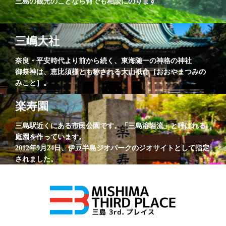
三島の観光のことなら何でも相談にのります
三嶋大社
奈良・平安時代より前から続く、東海随一の神格の神社
御祭神は、恵比須様とも称される大山祇命［おおやまつみの
みこと］。
楽寿園
三島駅近くにある市民公園です。「三島溶岩流」と呼ばれる
庭園を作っています。
2012年9月24日、伊豆半島ジオパークのジオサイトとして指定
されました。