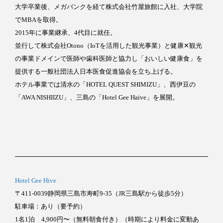
大学卒業後、メガバンクを経て株式会社竹屋旅館に入社、大学院
でMBAを取得。
2015年に事業継承、4代目に就任。
並行して株式会社Otono（IoTを活用した観光事業）と健康✕観光
の事業ドメインで医師や歯科医師と協力し「おいしい健康食」を
提供する一般社団法人日本医食促進協会を立ち上げる。
ホテル事業では清水の「HOTEL QUEST SHIMIZU」、西伊豆の
「AWA NISHIIZU」、三島の「Hotel Gee Haive」を展開。
Hotel Gee Hive
〒411-0039静岡県三島市寿町9-35（JR三島駅から徒歩5分）
駐車場：あり（要予約）
1名1泊 4,900円〜（無料朝食付き）（時期により料金に変動あ