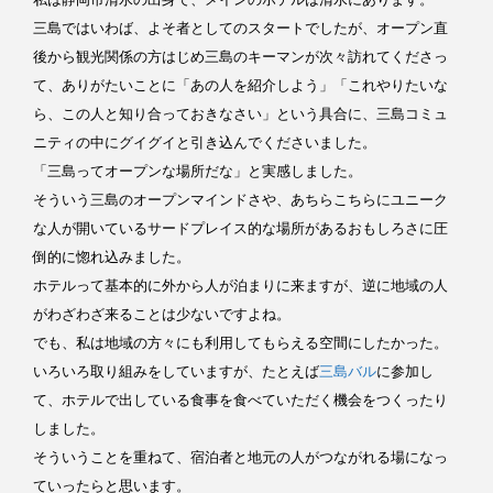
三島ではいわば、よそ者としてのスタートでしたが、オープン直
後から観光関係の方はじめ三島のキーマンが次々訪れてくださっ
て、ありがたいことに「あの人を紹介しよう」「これやりたいな
ら、この人と知り合っておきなさい」という具合に、三島コミュ
ニティの中にグイグイと引き込んでくださいました。
「三島ってオープンな場所だな」と実感しました。
そういう三島のオープンマインドさや、あちらこちらにユニーク
な人が開いているサードプレイス的な場所があるおもしろさに圧
倒的に惚れ込みました。
ホテルって基本的に外から人が泊まりに来ますが、逆に地域の人
がわざわざ来ることは少ないですよね。
でも、私は地域の方々にも利用してもらえる空間にしたかった。
いろいろ取り組みをしていますが、たとえば
三島バル
に参加し
て、ホテルで出している食事を食べていただく機会をつくったり
しました。
そういうことを重ねて、宿泊者と地元の人がつながれる場になっ
ていったらと思います。